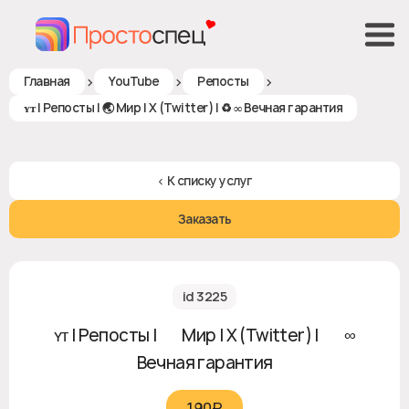
>
>
>
Главная
YouTube
Репосты
ʏᴛ | Репосты | 🌏 Мир | X (Twitter) | ♻ ∞ Вечная гарантия
< К списку услуг
Заказать
id 3225
ʏᴛ | Репосты | 🌏 Мир | X (Twitter) | ♻ ∞
Вечная гарантия
190₽‎