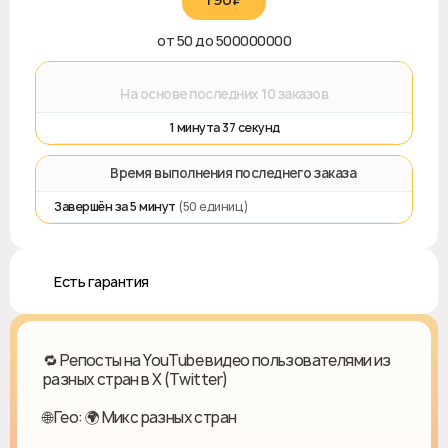
от 50 до 500000000
⌛
На основе последних 10 заказов
1 минута 37 секунд
⏱️ Время выполнения последнего заказа
Завершён за 5 минут
(50 единиц)
♻️ Есть гарантия
🔁 Репосты на YouTube видео пользователями из
разных стран в X (Twitter)
🌐 Гео: 🌍 Микс разных стран