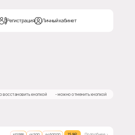
Регистрация
Личный кабинет
о восстановить кнопкой
❎ - можно отменить кнопкой
15.9₽‎
Подробнее >
id 5986
от 500
до 50000