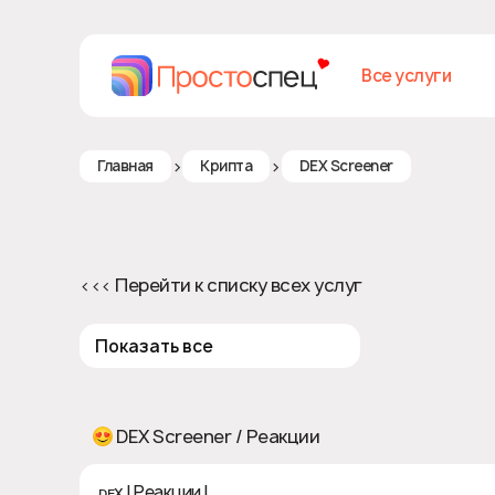
Все услуги
>
>
Главная
Крипта
DEX Screener
<<< Перейти к списку всех услуг
Показать все
DEX Screener / Реакции
ᴅᴇx | Реакции | 🚩