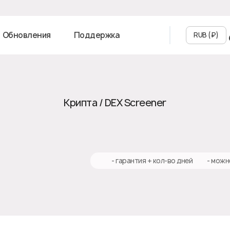
Обновления
Поддержка
RUB (₽‎)
Крипта / DEX Screener
♻️ - гарантия + кол-во дней
✅ - можн