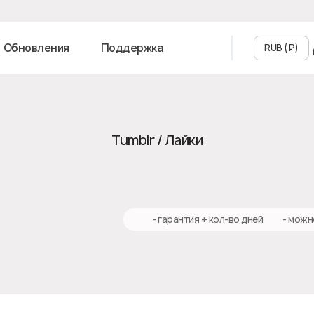
Обновления
Поддержка
RUB (₽‎)
Tumblr / Лайки
♻️ - гарантия + кол-во дней
✅ - можн