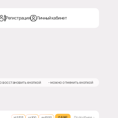
Регистрация
Личный кабинет
о восстановить кнопкой
❎ - можно отменить кнопкой
0.69₽‎
Подробнее >
id 5323
от 100
до 1000