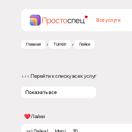
Все услуги
>
>
Главная
Tumblr
Лайки
<<< Перейти к списку всех услуг
Показать все
Лайки
ᴛʙ | Лайки | 🌍 Мир | ♻ 30