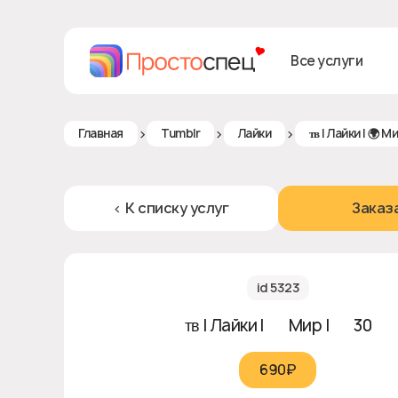
Все услуги
>
>
>
Главная
Tumblr
Лайки
ᴛʙ | Лайки | 🌍 М
< К списку услуг
Заказ
id 5323
ᴛʙ | Лайки | 🌍 Мир | ♻ 30
690₽‎