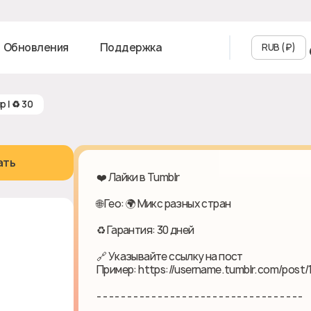
Обновления
Поддержка
RUB (₽‎)
ир | ♻ 30
ать
❤️ Лайки в Tumblr
🌐 Гео: 🌍 Микс разных стран
♻ Гарантия: 30 дней
🔗 Указывайте ссылку на пост
Пример: https://username.tumblr.com/post
- - - - - - - - - - - - - - - - - - - - - - - - - - - - - - - - - -