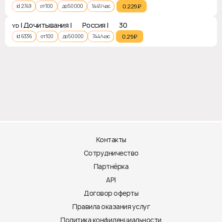
id 2749
от 100
до 50000
1441 / час
0.229₽‎
ʏᴅ | Дочитывания | 🇷🇺 Россия | ♻ 30
id 6336
от 100
до 50000
744 / час
0.29₽‎
Контакты
Сотрудничество
Партнёрка
API
Договор оферты
Правила оказания услуг
Политика конфиденциальности