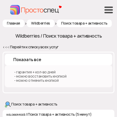
>
>
Главная
Wildberries
Поиск товара + активность
Wildberries / Поиск товара + активность
<<< Перейти к списку всех услуг
Показать все
♻️ - гарантия + кол-во дней
✅ - можно восстановить кнопкой
❎ - можно отменить кнопкой
Поиск товара + активность
ᴡɪʟᴅʙᴇʀʀɪᴇs | Поиск товара + активность (5 минут)