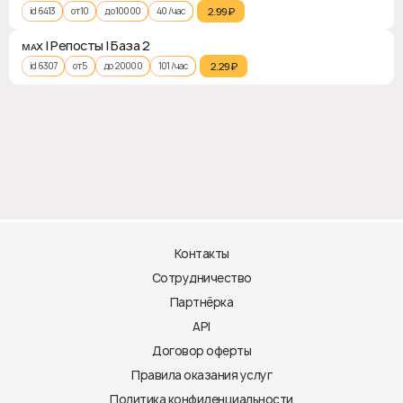
id 6413
от 10
до 10000
40 / час
2.99₽‎
ᴍᴀx | Репосты | База 2
id 6307
от 5
до 20000
101 / час
2.29₽‎
Контакты
Сотрудничество
Партнёрка
API
Договор оферты
Правила оказания услуг
Политика конфиденциальности