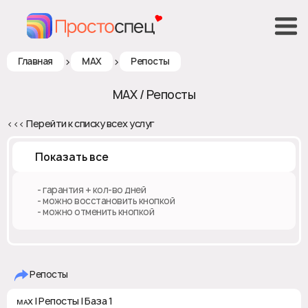
>
>
Главная
MAX
Репосты
MAX / Репосты
<<< Перейти к списку всех услуг
Показать все
♻️ - гарантия + кол-во дней
✅ - можно восстановить кнопкой
❎ - можно отменить кнопкой
Репосты
ᴍᴀx | Репосты | База 1