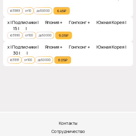
❎
id 3989
от 10
до 50000
6.49₽‎
x | Подписчики | 🇯🇵 Япония + 🇭🇰 Гонгконг + 🇰🇷 Южная Корея |
♻ 15 | ❎ | ✅
id 3990
от 100
до 50000
9.09₽‎
x | Подписчики | 🇯🇵 Япония + 🇭🇰 Гонгконг + 🇰🇷 Южная Корея |
♻ 30 | ❎ | ✅
id 3991
от 100
до 50000
8.09₽‎
Контакты
Сотрудничество