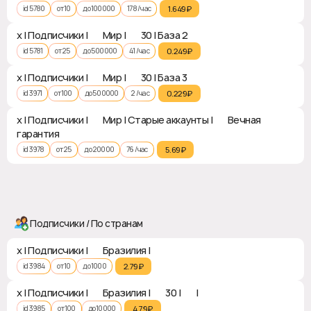
id 5780
от 10
до 100000
178 / час
1.649₽‎
x | Подписчики | 🌏 Мир | ♻ 30 | База 2
id 5781
от 25
до 500000
41 / час
0.249₽‎
x | Подписчики | 🌏 Мир | ♻ 30 | База 3
id 3971
от 100
до 500000
2 / час
0.229₽‎
x | Подписчики | 🌏 Мир | Старые аккаунты | ♻ Вечная
гарантия
id 3978
от 25
до 20000
76 / час
5.69₽‎
Подписчики / По странам
x | Подписчики | 🇧🇷 Бразилия | ❎
id 3984
от 10
до 1000
2.79₽‎
x | Подписчики | 🇧🇷 Бразилия | ♻ 30 | ❎ | ✅
id 3985
от 100
до 10000
4.79₽‎