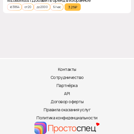
ᴡɪʟᴅʙᴇʀʀɪᴇs | Добавить бренд в избранное
id 3864
от 20
до 2000
6 / час
3.29₽‎
Контакты
Сотрудничество
Партнёрка
API
Договор оферты
Правила оказания услуг
Политика конфиденциальности