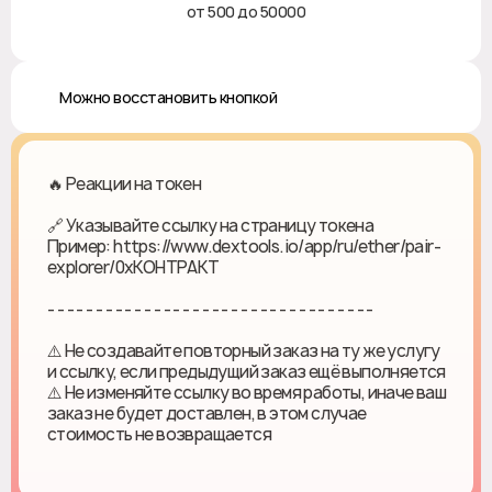
от 500 до 50000
✅ Можно восстановить кнопкой
🔥 Реакции на токен
🔗 Указывайте ссылку на страницу токена
Пример: https://www.dextools.io/app/ru/ether/pair-
explorer/0xКОНТРАКТ
- - - - - - - - - - - - - - - - - - - - - - - - - - - - - - - - - -
⚠️ Не создавайте повторный заказ на ту же услугу
и ссылку, если предыдущий заказ ещё выполняется
⚠️ Не изменяйте ссылку во время работы, иначе ваш
заказ не будет доставлен, в этом случае
стоимость не возвращается