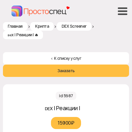
>
>
>
Главная
Крипта
DEX Screener
ᴅᴇx | Реакции | 🔥
< К списку услуг
Заказать
id 5987
ᴅᴇx | Реакции | 🔥
15900₽‎