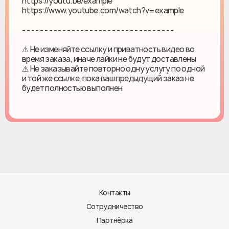
https://youtu.be/example
https://www.youtube.com/watch?v=example
- - - - - - - - - - - - - - - - - - - - - - - - - - - - - - - - - -
⚠️ Не изменяйте ссылку и приватность видео во
время заказа, иначе лайки не будут доставлены
⚠️ Не заказывайте повторно одну услугу по одной
и той же ссылке, пока ваш предыдущий заказ не
будет полностью выполнен
Контакты
Сотрудничество
Партнёрка