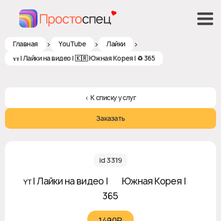
>
>
>
Главная
YouTube
Лайки
ʏᴛ | Лайки на видео | 🇰🇷 Южная Корея | ♻ 365
< К списку услуг
Заказать
id 3319
ʏᴛ | Лайки на видео | 🇰🇷 Южная Корея | ♻
365
1490₽‎