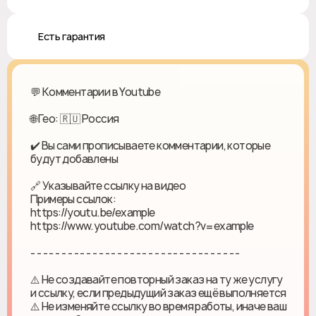
♻️ Есть гарантия
💬 Комментарии в Youtube
🌐 Гео: 🇷🇺 Россия
✔️ Вы сами прописываете комментарии, которые
будут добавлены
🔗 Указывайте ссылку на видео
Примеры ссылок:
https://youtu.be/example
https://www.youtube.com/watch?v=example
- - - - - - - - - - - - - - - - - - - - - - - - - - - - - - - - - -
⚠️ Не создавайте повторный заказ на ту же услугу
и ссылку, если предыдущий заказ ещё выполняется
⚠️ Не изменяйте ссылку во время работы, иначе ваш