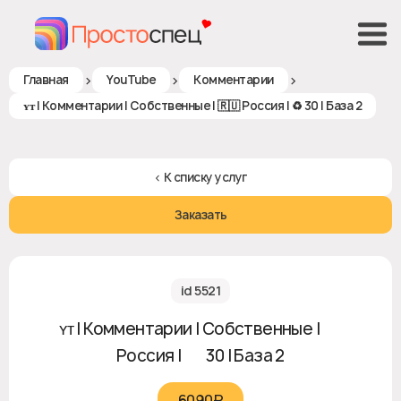
>
>
>
Главная
YouTube
Комментарии
ʏᴛ | Комментарии | Собственные | 🇷🇺 Россия | ♻ 30 | База 2
< К списку услуг
Заказать
id 5521
ʏᴛ | Комментарии | Собственные | 🇷🇺
Россия | ♻ 30 | База 2
6090₽‎