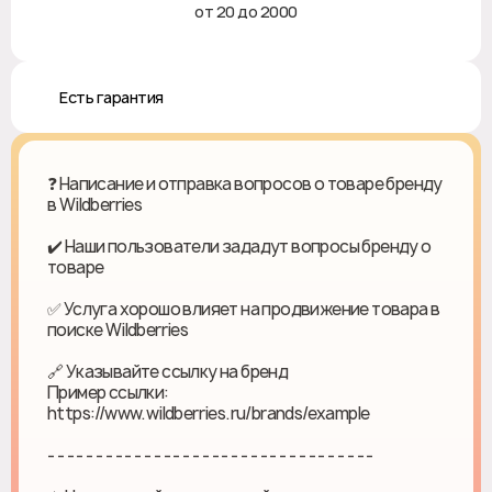
от 20 до 2000
♻️ Есть гарантия
❓ Написание и отправка вопросов о товаре бренду
в Wildberries
✔️ Наши пользователи зададут вопросы бренду о
товаре
✅ Услуга хорошо влияет на продвижение товара в
поиске Wildberries
🔗 Указывайте ссылку на бренд
Пример ссылки:
https://www.wildberries.ru/brands/example
- - - - - - - - - - - - - - - - - - - - - - - - - - - - - - - - - -