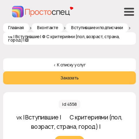
>
>
>
Главная
Вконтакте
Вступившие и подписчики
ᴠᴋ | Вступившие | ⚙️ С критериями (пол, возраст, страна,
город) | ❎
< К списку услуг
Заказать
id 4558
ᴠᴋ | Вступившие | ⚙️ С критериями (пол,
возраст, страна, город) | ❎