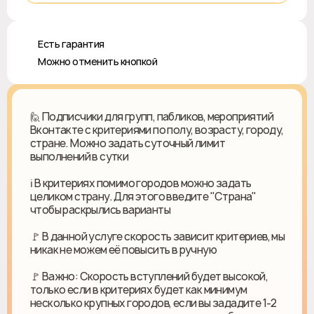
♻️ Есть гарантия
❎ Можно отменить кнопкой
🙋 Подписчики для групп, пабликов, мероприятий
Вконтакте с критериями по полу, возрасту, городу,
стране. Можно задать суточный лимит
выполнений в сутки
ℹ️ В критериях помимо городов можно задать
целиком страну. Для этого введите "Страна"
чтобы раскрылись варианты
🚩 В данной услуге скорость зависит критериев, мы
никак не можем её повысить в ручную
🚩 Важно: Скорость вступлений будет высокой,
только если в критериях будет как минимум
несколько крупных городов, если вы зададите 1-2