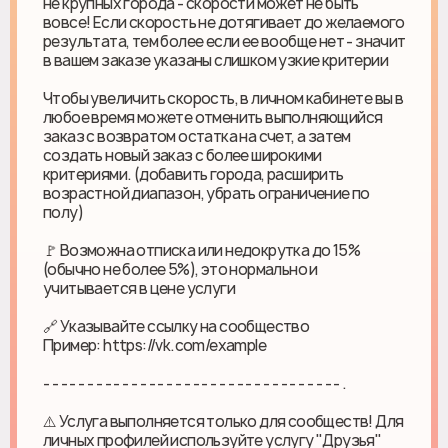
не крупных города - скорости может не быть
вовсе! Если скорость не дотягивает до желаемого
результата, тем более если ее вообще нет - значит
в вашем заказе указаны слишком узкие критерии
Чтобы увеличить скорость, в личном кабинете вы в
любое время можете отменить выполняющийся
заказ с возвратом остатка на счет, а затем
создать новый заказ с более широкими
критериями. (добавить города, расширить
возрастной диапазон, убрать ограничение по
полу)
🚩 Возможна отписка или недокрутка до 15%
(обычно не более 5%), это нормально и
учитывается в цене услуги
🔗 Указывайте ссылку на сообщество
Пример: https://vk.com/example
- - - - - - - - - - - - - - - - - - - - - - - - - - - - - - - - - - .
⚠️ Услуга выполняется только для сообществ! Для
личных профилей используйте услугу "Друзья"