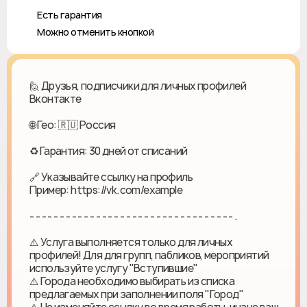
♻️ Есть гарантия
❎ Можно отменить кнопкой
🙋 Друзья, подписчики для личных профилей
Вконтакте
🌐 Гео: 🇷🇺 Россия
♻ Гарантия: 30 дней от списаний
🔗 Указывайте ссылку на профиль
Пример: https://vk.com/example
- - - - - - - - - - - - - - - - - - - - - - - - - - - - - - - - - - .
⚠️ Услуга выполняется только для личных
профилей! Для для групп, пабликов, мероприятий
используйте услугу "Вступившие"
⚠️ Города необходимо выбирать из списка
предлагаемых при заполнении поля "Город"