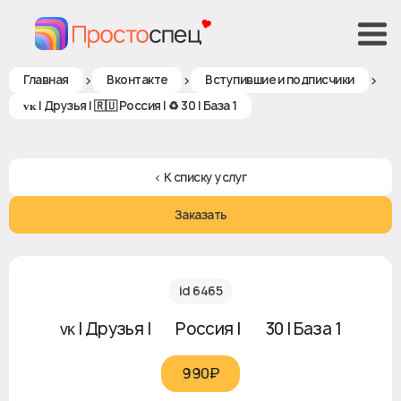
>
>
>
Главная
Вконтакте
Вступившие и подписчики
ᴠᴋ | Друзья | 🇷🇺 Россия | ♻ 30 | База 1
< К списку услуг
Заказать
id 6465
ᴠᴋ | Друзья | 🇷🇺 Россия | ♻ 30 | База 1
990₽‎