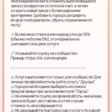
любое время можете отменить выполняющийся
заказ с возвратом остатка на счет, а затем
создать новый заказ с более широкими
критериями. (добавить города, расширить
возрастной диапазон, убрать ограничение по
полу)
🚩 Возможна отписка или недокрутка до 15%
(обычно не более 5%), это нормально и
учитывается в цене услуги
🔗 Указывайте ссылку на сообщество
Пример: https://vk.com/example
- - - - - - - - - - - - - - - - - - - - - - - - - - - - - - - - - - .
⚠️ Услуга выполняется только для сообществ! Для
личных профилей используйте услугу "Друзья"
⚠️ Города необходимо выбирать из списка
предлагаемых при заполнении поля "Город"
⚠️ Не изменяйте ссылку во время работы, иначе ваш
заказ не будет доставлен, в этом случае
стоимость не возвращается
⚠️ Не заказывайте повторно одну услугу по одной