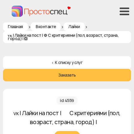
>
>
>
Главная
Вконтакте
Лайки
ᴠᴋ | Лайки на пост | ⚙️ С критериями (пол, возраст, страна,
город) | ❎
< К списку услуг
Заказать
id 4559
ᴠᴋ | Лайки на пост | ⚙️ С критериями (пол,
возраст, страна, город) | ❎