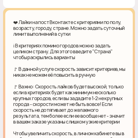
❤️ Лайки на пост Вконтакте с критериями по полу,
возрасту, городу, стране. Можно задать суточный
лимит выполнений в сутки
ℹ️ В критериях помимо городов можно задать
целиком страну. Для этого введите "Страна"
чтобы раскрылись варианты
🚩 В данной услуге скорость зависит критериев, мы
никак не можем её повысить в ручную
🚩 Важно: Скорость лайков будет высокой, только
если в критериях будет как минимум несколько
крупных городов, если вы зададите 1-2 не крупных
города - скорости может не быть вовсе! Если
скорость не дотягивает до желаемого
результата, тем более если ее вообще нет - значит
в вашем заказе указаны слишком узкие критерии
Чтобы увеличить скорость, в личном кабинете вы в