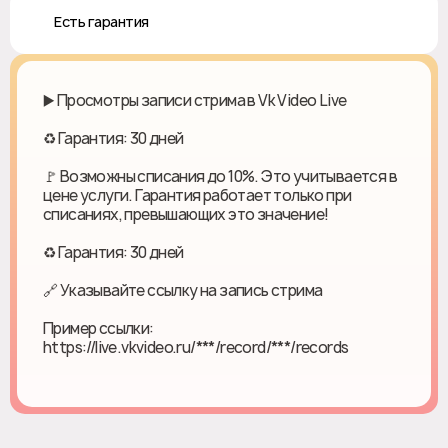
♻️ Есть гарантия
▶️ Просмотры записи стрима в Vk Video Live
♻ Гарантия: 30 дней
🚩 Возможны списания до 10%. Это учитывается в
цене услуги. Гарантия работает только при
списаниях, превышающих это значение!
♻ Гарантия: 30 дней
🔗 Указывайте ссылку на запись стрима
Пример ссылки:
https://live.vkvideo.ru/***/record/***/records