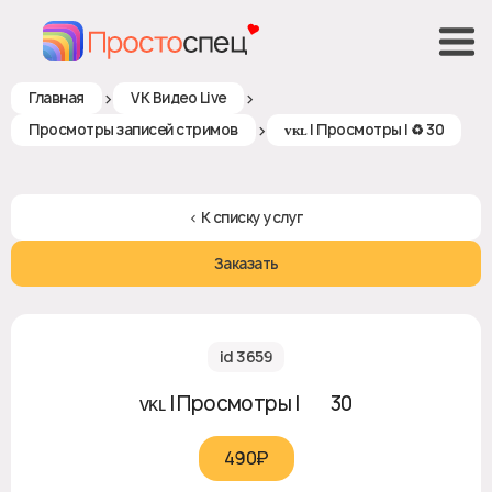
>
>
Главная
VK Видео Live
>
Просмотры записей стримов
ᴠᴋʟ | Просмотры | ♻ 30
< К списку услуг
Заказать
id 3659
ᴠᴋʟ | Просмотры | ♻ 30
490₽‎