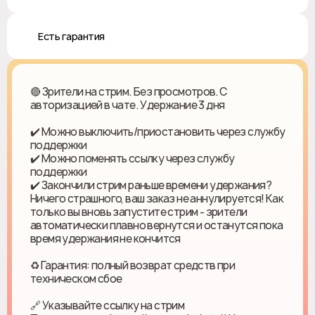
♻️ Есть гарантия
🔴 Зрители на стрим. Без просмотров. С
авторизацией в чате. Удержание 3 дня
✔️ Можно выключить/приостановить через службу
поддержки
✔️ Можно поменять ссылку через службу
поддержки
✔️ Закончили стрим раньше времени удержания?
Ничего страшного, ваш заказ не аннулируется! Как
только вы вновь запустите стрим - зрители
автоматически плавно вернутся и останутся пока
время удержания не кончится
♻ Гарантия: полный возврат средств при
техническом сбое
🔗 Указывайте ссылку на стрим