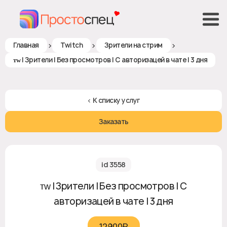
>
>
>
Главная
Twitch
Зрители на стрим
ᴛᴡ | Зрители | Без просмотров | С авторизацей в чате | 3 дня
< К списку услуг
Заказать
id 3558
ᴛᴡ | Зрители | Без просмотров | С
авторизацей в чате | 3 дня
12900₽‎