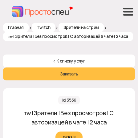
>
>
>
Главная
Twitch
Зрители на стрим
ᴛᴡ | Зрители | Без просмотров | С авторизацей в чате | 2 часа
< К списку услуг
Заказать
id 3556
ᴛᴡ | Зрители | Без просмотров | С
авторизацей в чате | 2 часа
990₽‎