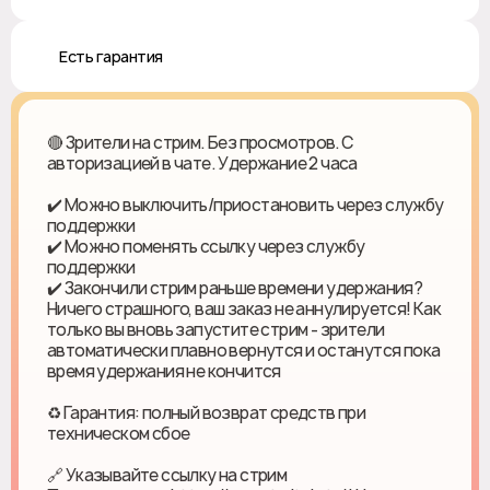
♻️ Есть гарантия
🔴 Зрители на стрим. Без просмотров. С
авторизацией в чате. Удержание 2 часа
✔️ Можно выключить/приостановить через службу
поддержки
✔️ Можно поменять ссылку через службу
поддержки
✔️ Закончили стрим раньше времени удержания?
Ничего страшного, ваш заказ не аннулируется! Как
только вы вновь запустите стрим - зрители
автоматически плавно вернутся и останутся пока
время удержания не кончится
♻ Гарантия: полный возврат средств при
техническом сбое
🔗 Указывайте ссылку на стрим