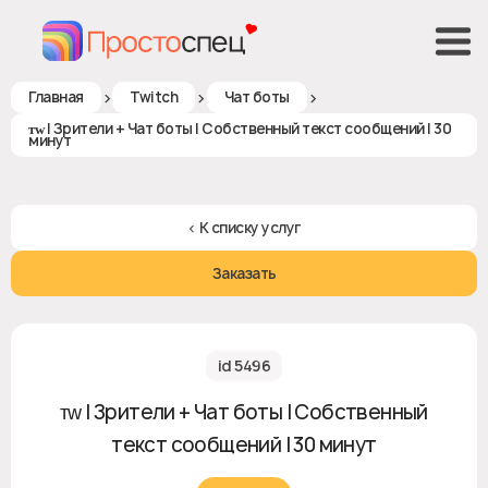
>
>
>
Главная
Twitch
Чат боты
ᴛᴡ | Зрители + Чат боты | Собственный текст сообщений | 30
минут
< К списку услуг
Заказать
id 5496
ᴛᴡ | Зрители + Чат боты | Собственный
текст сообщений | 30 минут