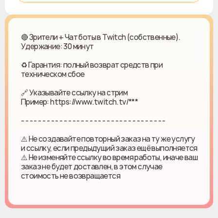
🔴 Зрители + Чат боты в Twitch (собственные).
Удержание: 30 минут
♻ Гарантия: полный возврат средств при
техническом сбое
🔗 Указывайте ссылку на стрим
Пример: https://www.twitch.tv/***
- - - - - - - - - - - - - - - - - - - - - - - - - - - - - - - - - -
⚠️ Не создавайте повторный заказ на ту же услугу
и ссылку, если предыдущий заказ ещё выполняется
⚠️ Не изменяйте ссылку во время работы, иначе ваш
заказ не будет доставлен, в этом случае
стоимость не возвращается