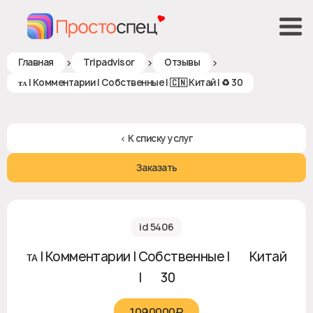
>
>
>
Главная
Tripadvisor
Отзывы
ᴛᴀ | Комментарии | Собственные | 🇨🇳 Китай | ♻ 30
< К списку услуг
Заказать
id 5406
ᴛᴀ | Комментарии | Собственные | 🇨🇳 Китай
| ♻ 30
1090000₽‎