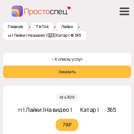
>
>
>
Главная
TikTok
Лайки
ᴛᴛ | Лайки | На видео | 🇶🇦 Катар | ♻ 365
< К списку услуг
Заказать
id 4309
ᴛᴛ | Лайки | На видео | 🇶🇦 Катар | ♻ 365
79₽‎