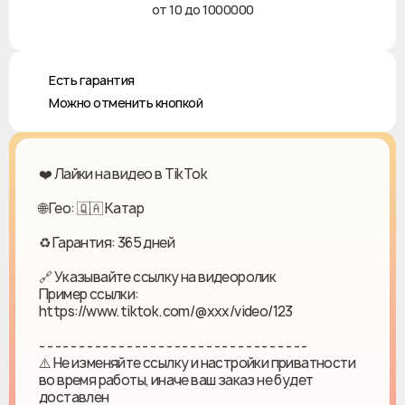
от 10 до 1000000
♻️ Есть гарантия
❎ Можно отменить кнопкой
❤️ Лайки на видео в TikTok
🌐 Гео: 🇶🇦 Катар
♻ Гарантия: 365 дней
🔗 Указывайте ссылку на видеоролик
Пример ссылки:
https://www.tiktok.com/@xxx/video/123
- - - - - - - - - - - - - - - - - - - - - - - - - - - - - - - - - -
⚠️ Не изменяйте ссылку и настройки приватности
во время работы, иначе ваш заказ не будет
доставлен