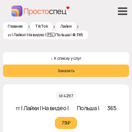
>
>
>
Главная
TikTok
Лайки
ᴛᴛ | Лайки | На видео | 🇵🇱 Польша | ♻ 365
< К списку услуг
Заказать
id 4297
ᴛᴛ | Лайки | На видео | 🇵🇱 Польша | ♻ 365
79₽‎