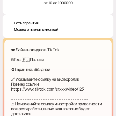
от 10 до 1000000
♻️ Есть гарантия
❎ Можно отменить кнопкой
❤️ Лайки на видео в TikTok
🌐 Гео: 🇵🇱 Польша
♻ Гарантия: 365 дней
🔗 Указывайте ссылку на видеоролик
Пример ссылки:
https://www.tiktok.com/@xxx/video/123
- - - - - - - - - - - - - - - - - - - - - - - - - - - - - - - - - -
⚠️ Не изменяйте ссылку и настройки приватности
во время работы, иначе ваш заказ не будет
доставлен