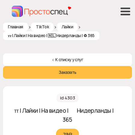
>
>
>
Главная
TikTok
Лайки
ᴛᴛ | Лайки | На видео | 🇳🇱 Нидерланды | ♻ 365
< К списку услуг
Заказать
id 4303
ᴛᴛ | Лайки | На видео | 🇳🇱 Нидерланды | ♻
365
79₽‎