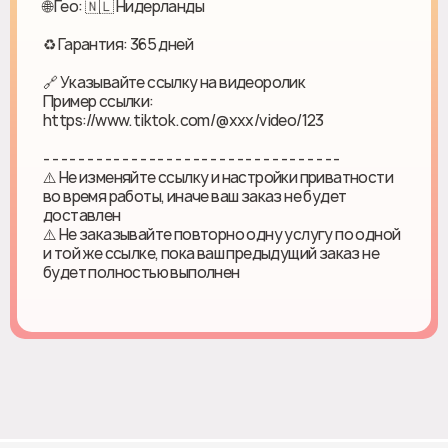
🌐 Гео: 🇳🇱 Нидерланды
♻ Гарантия: 365 дней
🔗 Указывайте ссылку на видеоролик
Пример ссылки:
https://www.tiktok.com/@xxx/video/123
- - - - - - - - - - - - - - - - - - - - - - - - - - - - - - - - - -
⚠️ Не изменяйте ссылку и настройки приватности
во время работы, иначе ваш заказ не будет
доставлен
⚠️ Не заказывайте повторно одну услугу по одной
и той же ссылке, пока ваш предыдущий заказ не
будет полностью выполнен