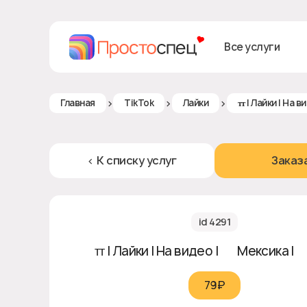
Все услуги
>
>
>
Главная
TikTok
Лайки
ᴛᴛ | Лайки | На в
< К списку услуг
Заказ
id 4291
ᴛᴛ | Лайки | На видео | 🇲🇽 Мексика |
79₽‎