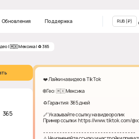
Обновления
Поддержка
RUB (₽‎)
идео | 🇲🇽 Мексика | ♻ 365
ать
❤️ Лайки на видео в TikTok
🌐 Гео: 🇲🇽 Мексика
♻ Гарантия: 365 дней
 ♻ 365
🔗 Указывайте ссылку на видеоролик
Пример ссылки: https://www.tiktok.com/@x
- - - - - - - - - - - - - - - - - - - - - - - - - - - - - - - - - -
⚠️ Не изменяйте ссылку и настройки приват