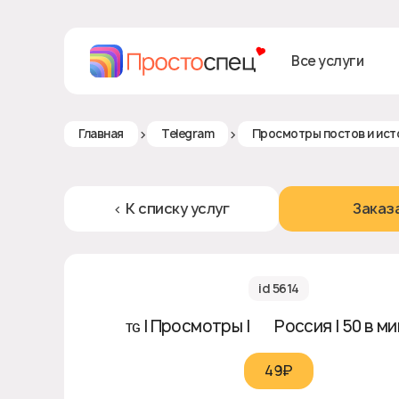
Все услуги
>
>
Главная
Telegram
Просмотры постов и ист
< К списку услуг
Заказ
id 5614
ᴛɢ | Просмотры | 🇷🇺 Россия | 50 в м
49₽‎