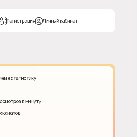
Регистрация
Личный кабинет
нием в статистику
росмотров в минуту
х каналов