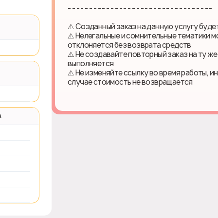
- - - - - - - - - - - - - - - - - - - - - - - - - - - - - - - - - -
⚠️ Созданный заказ на данную услугу буд
⚠️ Нелегальные и сомнительные тематики м
отклоняется без возврата средств
⚠️ Не создавайте повторный заказ на ту же
выполняется
⚠️ Не изменяйте ссылку во время работы, и
случае стоимость не возвращается
в