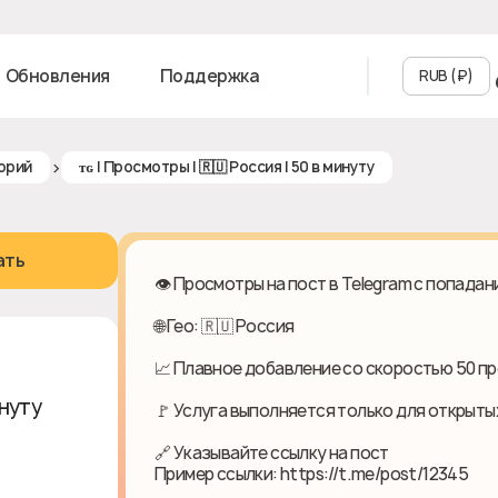
Обновления
Поддержка
RUB (₽‎)
>
орий
ᴛɢ | Просмотры | 🇷🇺 Россия | 50 в минуту
ать
👁️ Просмотры на пост в Telegram с попада
🌐 Гео: 🇷🇺 Россия
📈 Плавное добавление со скоростью 50 п
инуту
🚩 Услуга выполняется только для открыты
🔗 Указывайте ссылку на пост
Пример ссылки: https://t.me/post/12345