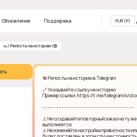
Обновления
Поддержка
RUB (₽‎)
ᴛɢ | Репосты на историю | ❎
ать
🔁 Репосты на историю в Telegram
🔗 Указывайте ссылку на историю
Пример ссылки: https://t.me/telegram/s/sto
- - - - - - - - - - - - - - - - - - - - - - - - - - - - - - - - - -
⚠️ Не создавайте повторный заказ на ту же
выполняется
⚠️ Не изменяйте настройки приватности или
будет доставлен, в этом случае стоимост