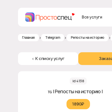
Все услуги
>
>
>
Главная
Telegram
Репосты на историю
< К списку услуг
Заказ
id 4138
ᴛɢ | Репосты на историю | ❎
1890₽‎