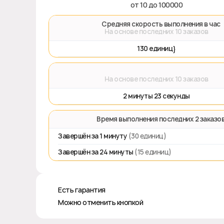
от 10 до 100000
🚀 Средняя скорость выполнения в час
На основе последних 10 заказов
130 единиц}
⌛
На основе последних 10 заказов
2 минуты 23 секунды
⏱️ Время выполнения последних 2 заказо
Завершён за 1 минуту
(30 единиц)
Завершён за 24 минуты
(15 единиц)
♻️ Есть гарантия
❎ Можно отменить кнопкой