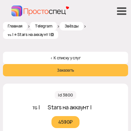
>
>
>
Главная
Telegram
Звёзды
ᴛɢ | ⭐ Stars на аккаунт | ❎
< К списку услуг
Заказать
id 3800
ᴛɢ | ⭐ Stars на аккаунт | ❎
4590₽‎