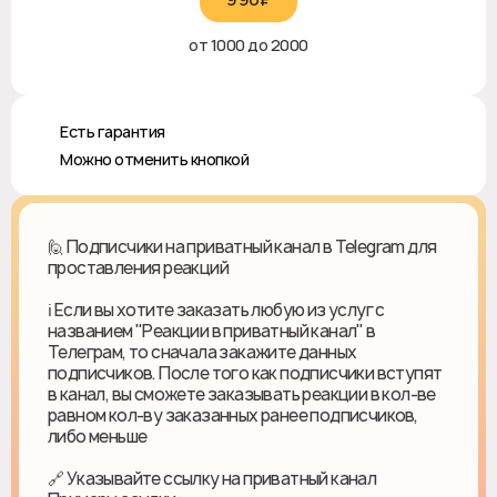
от 1000 до 2000
♻️ Есть гарантия
❎ Можно отменить кнопкой
🙋 Подписчики на приватный канал в Telegram для
проставления реакций
ℹ️ Если вы хотите заказать любую из услуг с
названием "Реакции в приватный канал" в
Телеграм, то сначала закажите данных
подписчиков. После того как подписчики вступят
в канал, вы сможете заказывать реакции в кол-ве
равном кол-ву заказанных ранее подписчиков,
либо меньше
🔗 Указывайте ссылку на приватный канал