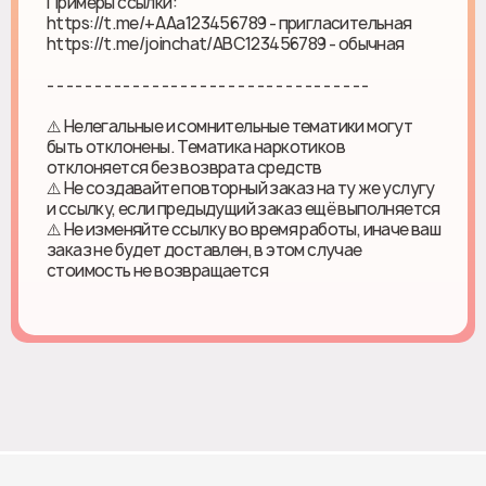
Примеры ссылки:
https://t.me/+AAa123456789 - пригласительная
https://t.me/joinchat/ABC123456789 - обычная
- - - - - - - - - - - - - - - - - - - - - - - - - - - - - - - - - -
⚠️ Нелегальные и сомнительные тематики могут
быть отклонены. Тематика наркотиков
отклоняется без возврата средств
⚠️ Не создавайте повторный заказ на ту же услугу
и ссылку, если предыдущий заказ ещё выполняется
⚠️ Не изменяйте ссылку во время работы, иначе ваш
заказ не будет доставлен, в этом случае
стоимость не возвращается