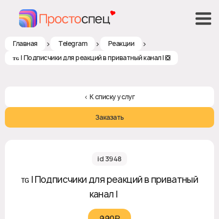
>
>
>
Главная
Telegram
Реакции
ᴛɢ | Подписчики для реакций в приватный канал | ❎
< К списку услуг
Заказать
id 3948
ᴛɢ | Подписчики для реакций в приватный
канал | ❎
990₽‎