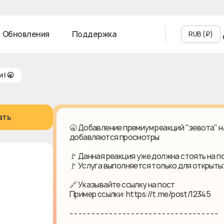
Обновления
Поддержка
RUB (₽‎)
 | 🥱
ать
🥱 Добавление премиум реакций "зевота" на
добавляются просмотры
🚩 Данная реакция уже должна стоять на по
🚩 Услуга выполняется только для открыты
🔗 Указывайте ссылку на пост
Пример ссылки: https://t.me/post/12345
- - - - - - - - - - - - - - - - - - - - - - - - - - - - - - - - - -