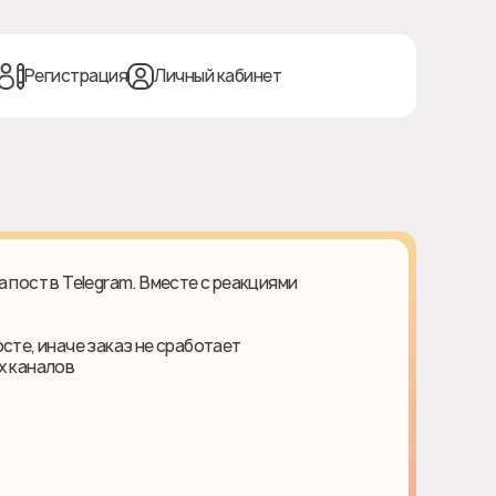
Регистрация
Личный кабинет
 пост в Telegram. Вместе с реакциями
сте, иначе заказ не сработает
х каналов