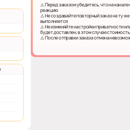
⚠️ Перед заказом убедитесь, что на канал
реакцию
⚠️ Не создавайте повторный заказ на ту же
выполняется
⚠️ Не изменяйте настройки приватности или
будет доставлен, в этом случае стоимост
⚠️ После отправки заказа отмена невозмо
в