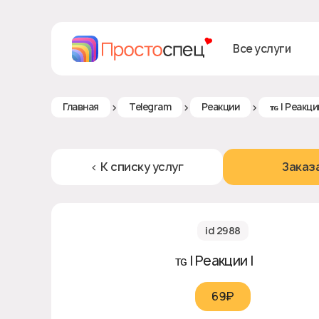
Все услуги
>
>
>
Главная
Telegram
Реакции
ᴛɢ | Реакции
< К списку услуг
Заказ
id 2988
ᴛɢ | Реакции | 🥱
69₽‎