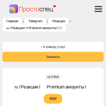
>
>
>
Главная
Telegram
Реакции
ᴛɢ | Реакции | ⭐️ Premium аккаунты | ❤️‍🔥
< К списку услуг
Заказать
id 3358
ᴛɢ | Реакции | ⭐️ Premium аккаунты | ❤️‍🔥
99₽‎