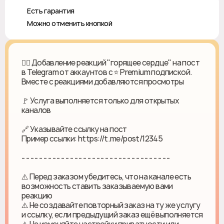
♻️ Есть гарантия
❎ Можно отменить кнопкой
❤️‍🔥 Добавление реакций "горящее сердце" на пост
в Telegram от аккаунтов с ⭐️ Premium подпиской.
Вместе с реакциями добавляются просмотры
🚩 Услуга выполняется только для открытых
каналов
🔗 Указывайте ссылку на пост
Пример ссылки: https://t.me/post/12345
- - - - - - - - - - - - - - - - - - - - - - - - - - - - - - - - - -
⚠️ Перед заказом убедитесь, что на канале есть
возможность ставить заказываемую вами
реакцию
⚠️ Не создавайте повторный заказ на ту же услугу
и ссылку, если предыдущий заказ ещё выполняется