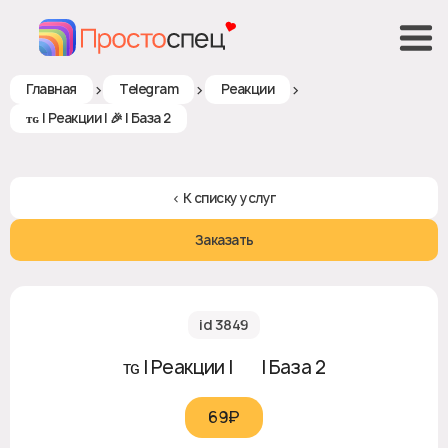
>
>
>
Главная
Telegram
Реакции
ᴛɢ | Реакции | 🎉 | База 2
< К списку услуг
Заказать
id 3849
ᴛɢ | Реакции | 🎉 | База 2
69₽‎