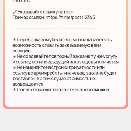
каналов
🔗 Указывайте ссылку на пост
Пример ссылки: https://t.me/post/12345
- - - - - - - - - - - - - - - - - - - - - - - - - - - - - - - - - -
⚠️ Перед заказом убедитесь, что на канале есть
возможность ставить заказываемую вами
реакцию
⚠️ Не создавайте повторный заказ на ту же услугу
и ссылку, если предыдущий заказ ещё выполняется
⚠️ Не изменяйте настройки приватности или
ссылку во время работы, иначе ваш заказ не будет
доставлен, в этом случае стоимость не
возвращается
⚠️ После отправки заказа отмена невозможна