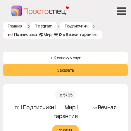
>
>
>
Главная
Telegram
Подписчики
ᴛɢ | Подписчики | 🌏 Мир | 👑 ♻ ∞ Вечная гарантия
< К списку услуг
Заказать
id 5705
ᴛɢ | Подписчики | 🌏 Мир | 👑 ♻ ∞ Вечная
гарантия
1190₽‎