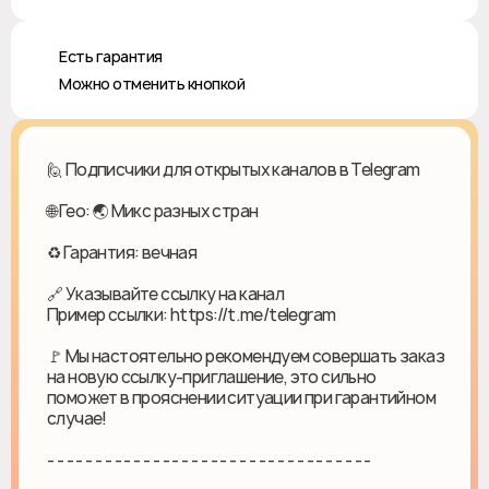
♻️ Есть гарантия
❎ Можно отменить кнопкой
🙋 Подписчики для открытых каналов в Telegram
🌐 Гео: 🌏 Микс разных стран
♻ Гарантия: вечная
🔗 Указывайте ссылку на канал
Пример ссылки: https://t.me/telegram
🚩 Мы настоятельно рекомендуем совершать заказ
на новую ссылку-приглашение, это сильно
поможет в прояснении ситуации при гарантийном
случае!
- - - - - - - - - - - - - - - - - - - - - - - - - - - - - - - - - -