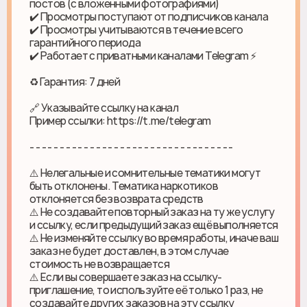
постов (с вложенными фотографиями)
✔️ Просмотры поступают от подписчиков канала
✔️ Просмотры учитываются в течение всего
гарантийного периода
✔️ Работает с приватными каналами Telegram ⚡️
♻ Гарантия: 7 дней
🔗 Указывайте ссылку на канал
Пример ссылки: https://t.me/telegram
- - - - - - - - - - - - - - - - - - - - - - - - - - - - - - - - - -
⚠️ Нелегальные и сомнительные тематики могут
быть отклонены. Тематика наркотиков
отклоняется без возврата средств
⚠️ Не создавайте повторный заказ на ту же услугу
и ссылку, если предыдущий заказ ещё выполняется
⚠️ Не изменяйте ссылку во время работы, иначе ваш
заказ не будет доставлен, в этом случае
стоимость не возвращается
⚠️ Если вы совершаете заказ на ссылку-
приглашение, то используйте её только 1 раз, не
создавайте других заказов на эту ссылку