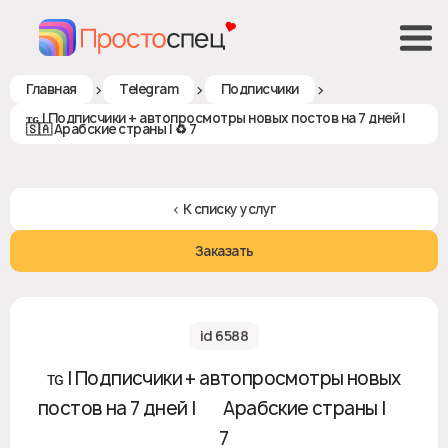
>
>
>
Главная
Telegram
Подписчики
ᴛɢ | Подписчики + автопросмотры новых постов на 7 дней |
🇸🇦 Арабские страны | ♻ 7
< К списку услуг
Заказать
id 6588
ᴛɢ | Подписчики + автопросмотры новых
постов на 7 дней | 🇸🇦 Арабские страны | ♻
7