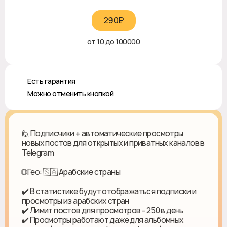
290₽‎
от 10 до 100000
♻️ Есть гарантия
❎ Можно отменить кнопкой
🙋 Подписчики + автоматические просмотры
новых постов для открытых и приватных каналов в
Telegram
🌐 Гео: 🇸🇦 Арабские страны
✔️ В статистике будут отображаться подписки и
просмотры из арабских стран
✔️ Лимит постов для просмотров - 250 в день
✔️ Просмотры работают даже для альбомных