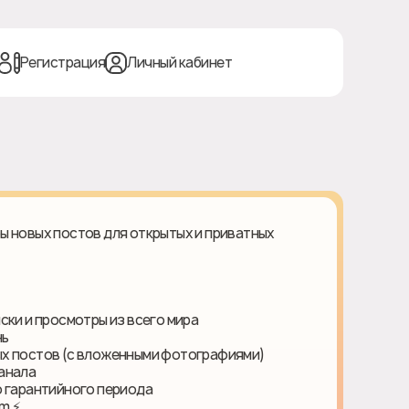
Регистрация
Личный кабинет
ы новых постов для открытых и приватных
ски и просмотры из всего мира
нь
ых постов (с вложенными фотографиями)
анала
о гарантийного периода
m ⚡️