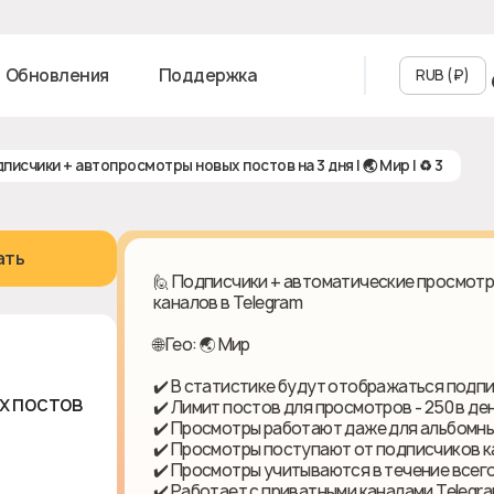
Обновления
Поддержка
RUB (₽‎)
одписчики + автопросмотры новых постов на 3 дня | 🌏 Мир | ♻ 3
ать
🙋 Подписчики + автоматические просмотр
каналов в Telegram
🌐 Гео: 🌏 Мир
✔️ В статистике будут отображаться подпи
х постов
✔️ Лимит постов для просмотров - 250 в де
✔️ Просмотры работают даже для альбомн
✔️ Просмотры поступают от подписчиков к
✔️ Просмотры учитываются в течение всег
✔️ Работает с приватными каналами Telegra