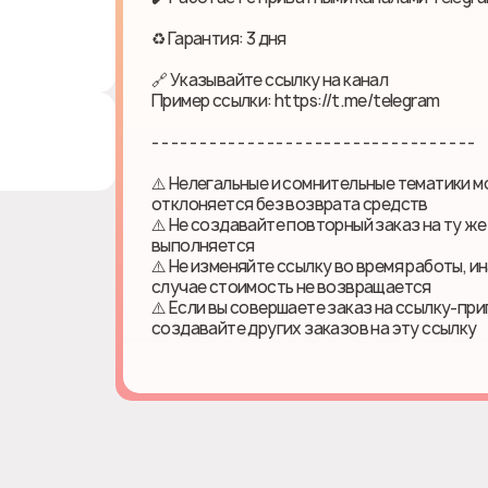
♻ Гарантия: 3 дня
🔗 Указывайте ссылку на канал
Пример ссылки: https://t.me/telegram
- - - - - - - - - - - - - - - - - - - - - - - - - - - - - - - - - -
⚠️ Нелегальные и сомнительные тематики м
отклоняется без возврата средств
⚠️ Не создавайте повторный заказ на ту же
выполняется
⚠️ Не изменяйте ссылку во время работы, и
случае стоимость не возвращается
⚠️ Если вы совершаете заказ на ссылку-приг
создавайте других заказов на эту ссылку