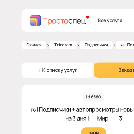
Все услуги
>
>
>
Главная
Telegram
Подписчики
ᴛɢ | П
< К списку услуг
Заказ
id 6580
ᴛɢ | Подписчики + автопросмотры новы
на 3 дня | 🌏 Мир | ♻ 3
190₽‎