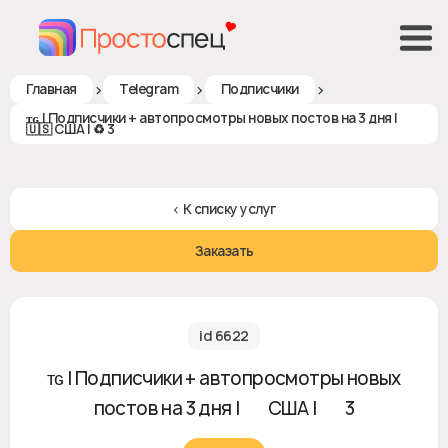
>
>
>
Главная
Telegram
Подписчики
ᴛɢ | Подписчики + автопросмотры новых постов на 3 дня |
🇺🇸 США | ♻ 3
< К списку услуг
Заказать
id 6622
ᴛɢ | Подписчики + автопросмотры новых
постов на 3 дня | 🇺🇸 США | ♻ 3