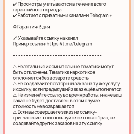
✔️ Просмотры учитываются в течение всего
гарантийного периода
✔️ Работает с приватными каналами Telegram ⚡️
♻ Гарантия: 3 дня
🔗 Указывайте ссылку на канал
Пример ссылки: https://t.me/telegram
- - - - - - - - - - - - - - - - - - - - - - - - - - - - - - - - - -
⚠️ Нелегальные и сомнительные тематики могут
быть отклонены. Тематика наркотиков
отклоняется без возврата средств
⚠️ Не создавайте повторный заказ на ту же услугу
и ссылку, если предыдущий заказ ещё выполняется
⚠️ Не изменяйте ссылку во время работы, иначе ваш
заказ не будет доставлен, в этом случае
стоимость не возвращается
⚠️ Если вы совершаете заказ на ссылку-
приглашение, то используйте её только 1 раз, не
создавайте других заказов на эту ссылку