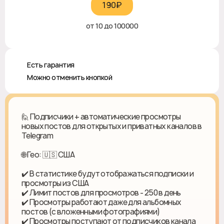
190₽‎
от 10 до 100000
♻️ Есть гарантия
❎ Можно отменить кнопкой
🙋 Подписчики + автоматические просмотры
новых постов для открытых и приватных каналов в
Telegram
🌐 Гео: 🇺🇸 США
✔️ В статистике будут отображаться подписки и
просмотры из США
✔️ Лимит постов для просмотров - 250 в день
✔️ Просмотры работают даже для альбомных
постов (с вложенными фотографиями)
✔️ Просмотры поступают от подписчиков канала