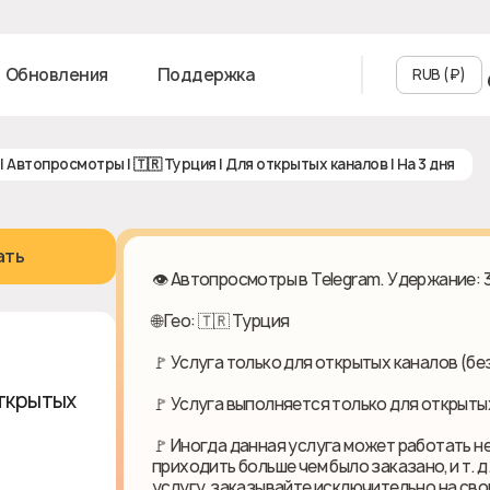
Обновления
Поддержка
RUB (₽‎)
 | Автопросмотры | 🇹🇷 Турция | Для открытых каналов | На 3 дня
ать
👁️ Автопросмотры в Telegram. Удержание: 
🌐 Гео: 🇹🇷 Турция
🚩 Услуга только для открытых каналов (без 
 открытых
🚩 Услуга выполняется только для открыты
🚩 Иногда данная услуга может работать н
приходить больше чем было заказано, и т. д
услугу, заказывайте исключительно на свой