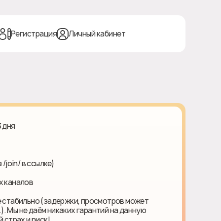
Регистрация
Личный кабинет
3 дня
/join/ в ссылке)
х каналов
е стабильно (задержки, просмотров может
.). Мы не даём никаких гарантий на данную
 страх и риск!