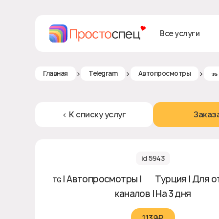
Все услуги
>
>
>
Главная
Telegram
Автопросмотры
ᴛɢ
< К списку услуг
Заказ
id 5943
ᴛɢ | Автопросмотры | 🇹🇷 Турция | Для
каналов | На 3 дня
1139₽‎