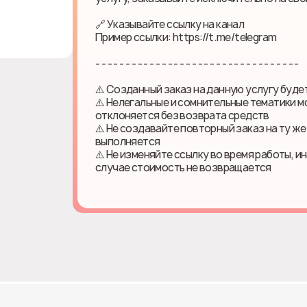
🔗 Указывайте ссылку на канал
Пример ссылки: https://t.me/telegram
- - - - - - - - - - - - - - - - - - - - - - - - - - - - - - - - - -
⚠️ Созданный заказ на данную услугу буд
⚠️ Нелегальные и сомнительные тематики м
отклоняется без возврата средств
⚠️ Не создавайте повторный заказ на ту же
выполняется
⚠️ Не изменяйте ссылку во время работы, и
случае стоимость не возвращается