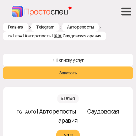
>
>
>
Главная
Telegram
Авторепосты
ᴛɢ | ᴀᴜᴛᴏ | Авторепосты | 🇸🇦 Саудовская аравия
< К списку услуг
Заказать
id 6140
ᴛɢ | ᴀᴜᴛᴏ | Авторепосты | 🇸🇦 Саудовская
аравия
49₽‎