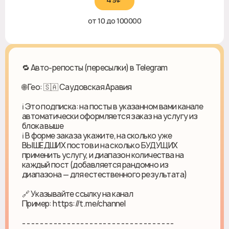
от 10 до 100000
🔁 Авто-репосты (пересылки) в Telegram
🌐 Гео: 🇸🇦 Саудовская Аравия
ℹ️ Это подписка: на посты в указанном вами канале
автоматически оформляется заказ на услугу из
блока выше
ℹ️ В форме заказа укажите, на сколько уже
ВЫШЕДШИХ постов и на сколько БУДУЩИХ
применить услугу, и диапазон количества на
каждый пост (добавляется рандомно из
диапазона — для естественного результата)
🔗 Указывайте ссылку на канал
Пример: https://t.me/channel
- - - - - - - - - - - - - - - - - - - - - - - - - - - - - - - - - -