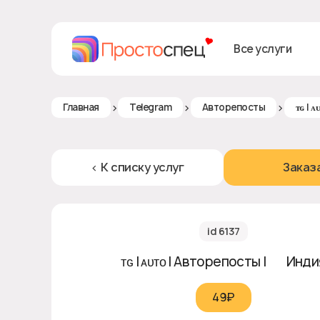
Все услуги
>
>
>
Главная
Telegram
Авторепосты
ᴛɢ | 
< К списку услуг
Заказ
id 6137
ᴛɢ | ᴀᴜᴛᴏ | Авторепосты | 🇮🇳 Инд
49₽‎