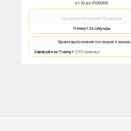
от 10 до 1000000
⌛
На основе последних 10 заказов
11 минут 24 секунды
⏱️ Время выполнения последнего заказа
Завершён за 11 минут
(1310 единиц)