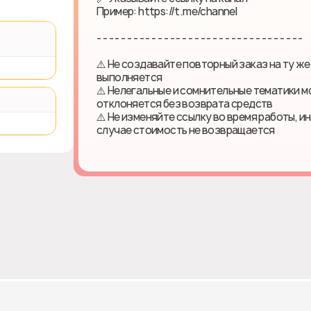
Пример: https://t.me/channel
- - - - - - - - - - - - - - - - - - - - - - - - - - - - - - - - - -
⚠️ Не создавайте повторный заказ на ту же
выполняется
⚠️ Нелегальные и сомнительные тематики м
отклоняется без возврата средств
⚠️ Не изменяйте ссылку во время работы, и
случае стоимость не возвращается