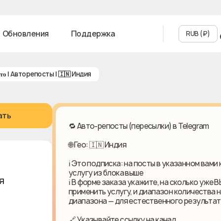
Обновления
Поддержка
RUB (₽‎)
ᴀᴜᴛᴏ | Авторепосты | 🇮🇳 Индия
ать
🔁 Авто-репосты (пересылки) в Telegram
🌐 Гео: 🇮🇳 Индия
ℹ️ Это подписка: на посты в указанном вам
услугу из блока выше
ия
ℹ️ В форме заказа укажите, на сколько уж
применить услугу, и диапазон количества 
диапазона — для естественного результат
🔗 Указывайте ссылку на канал