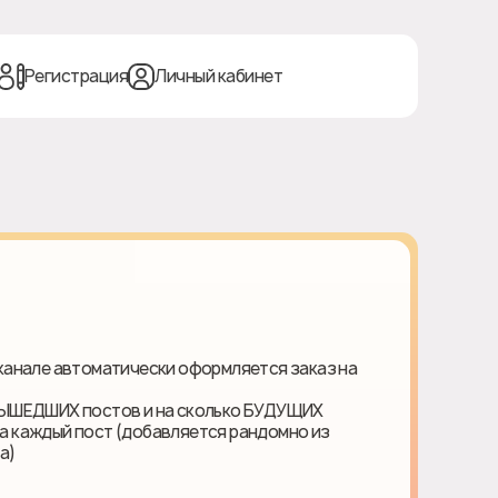
Регистрация
Личный кабинет
и канале автоматически оформляется заказ на
е ВЫШЕДШИХ постов и на сколько БУДУЩИХ
на каждый пост (добавляется рандомно из
а)