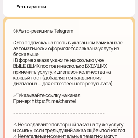
♻️ Есть гарантия
🥴 Авто-реакции в Telegram
ℹ️ Это подписка: на посты в указанном вами канале
автоматически оформляется заказ на услугу из
блока выше
ℹ️ В форме заказа укажите, на сколько уже
ВЫШЕДШИХ постов и на сколько БУДУЩИХ
применить услугу, и диапазон количества на
каждый пост (добавляется рандомно из
диапазона — для естественного результата)
🔗 Указывайте ссылку на канал
Пример: https://t.me/channel
- - - - - - - - - - - - - - - - - - - - - - - - - - - - - - - - - -
⚠️ Не создавайте повторный заказ на ту же услугу
и ссылку, если предыдущий заказ ещё выполняется
⚠️ Нелегальные и сомнительные тематики могут