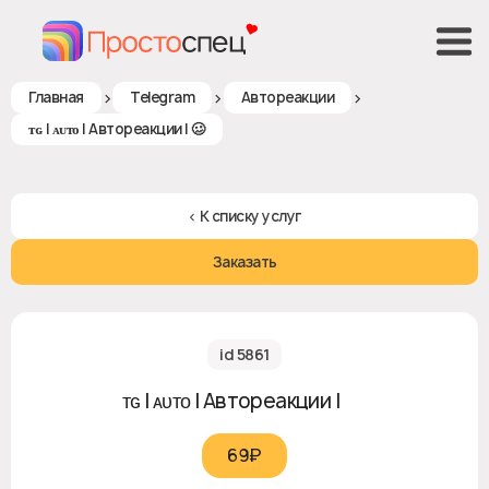
>
>
>
Главная
Telegram
Автореакции
ᴛɢ | ᴀᴜᴛᴏ | Автореакции | 🥴
< К списку услуг
Заказать
id 5861
ᴛɢ | ᴀᴜᴛᴏ | Автореакции | 🥴
69₽‎