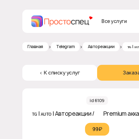
Все услуги
>
>
>
Главная
Telegram
Автореакции
ᴛɢ | ᴀ
< К списку услуг
Заказ
id 6109
ᴛɢ | ᴀᴜᴛᴏ | Автореакции / ⭐️ Premium акка
99₽‎