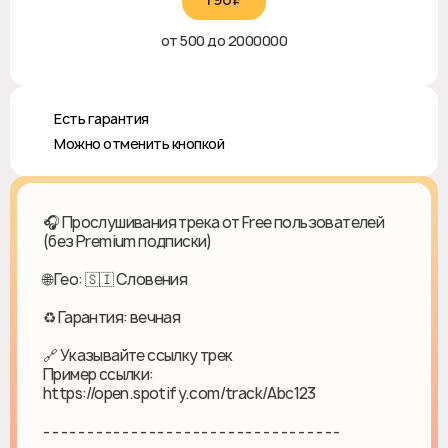
от 500 до 2000000
♻️ Есть гарантия
❎ Можно отменить кнопкой
🎧 Прослушивания трека от Free пользователей
(без Premium подписки)
🌐 Гео: 🇸🇮 Словения
♻ Гарантия: вечная
🔗 Указывайте ссылку трек
Пример ссылки:
https://open.spotify.com/track/Abc123
- - - - - - - - - - - - - - - - - - - - - - - - - - - - - - - - - -