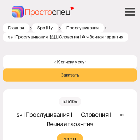
>
>
>
Главная
Spotify
Прослушивания
sᴘ | Прослушивания | 🇸🇮 Словения | ♻ ∞ Вечная гарантия
< К списку услуг
Заказать
id 4104
sᴘ | Прослушивания | 🇸🇮 Словения | ♻ ∞
Вечная гарантия
190₽‎