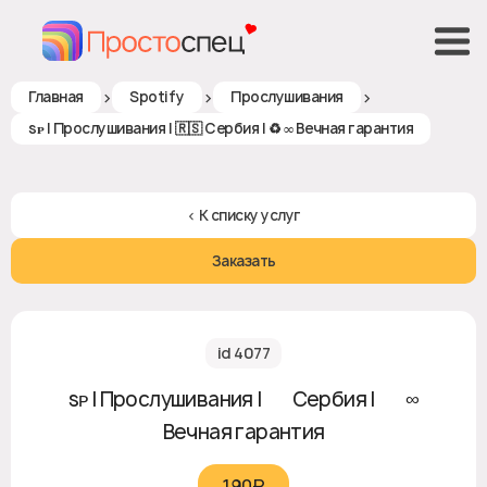
>
>
>
Главная
Spotify
Прослушивания
sᴘ | Прослушивания | 🇷🇸 Сербия | ♻ ∞ Вечная гарантия
< К списку услуг
Заказать
id 4077
sᴘ | Прослушивания | 🇷🇸 Сербия | ♻ ∞
Вечная гарантия
190₽‎