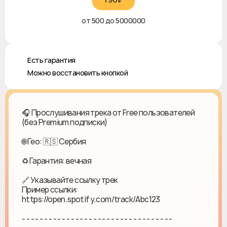
от 500 до 5000000
♻️ Есть гарантия
✅ Можно восстановить кнопкой
🎧 Прослушивания трека от Free пользователей
(без Premium подписки)
🌐 Гео: 🇷🇸 Сербия
♻ Гарантия: вечная
🔗 Указывайте ссылку трек
Пример ссылки:
https://open.spotify.com/track/Abc123
- - - - - - - - - - - - - - - - - - - - - - - - - - - - - - - - - -