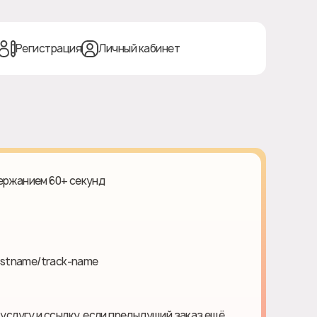
Регистрация
Личный кабинет
держанием 60+ секунд
tistname/track-name
 услугу и ссылку, если предыдущий заказ ещё