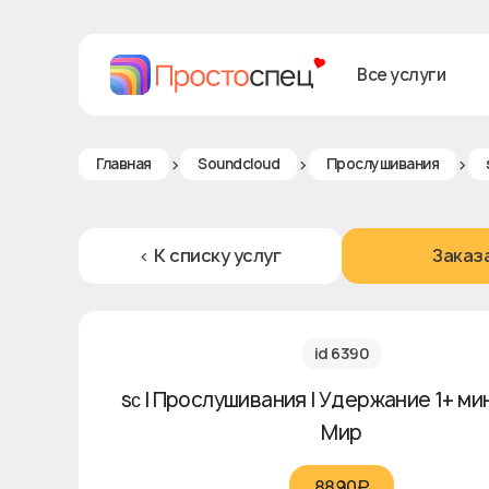
Все услуги
>
>
>
Главная
Soundcloud
Прослушивания
< К списку услуг
Заказ
id 6390
sᴄ | Прослушивания | Удержание 1+ мин
Мир
8890₽‎