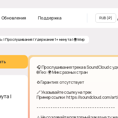
Обновления
Поддержка
RUB (₽‎)
sᴄ | Прослушивания | Удержание 1+ минута | 🌍 Мир
ать
🎧 Прослушивания трека в SoundCloud с у
🌐 Гео: 🌍 Микс разных стран
♻ Гарантия: отсутствует
🔗 Указывайте ссылку на трек
ута | 🌍
Пример ссылки: https://soundcloud.com/ar
- - - - - - - - - - - - - - - - - - - - - - - - - - - - - - - - - -
⚠️ Не создавайте повторный заказ на ту же