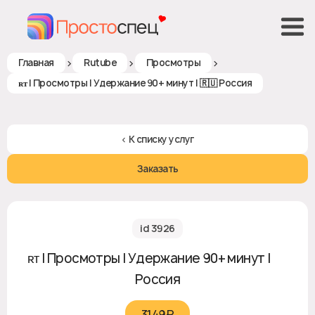
>
>
>
Главная
Rutube
Просмотры
ʀᴛ | Просмотры | Удержание 90+ минут | 🇷🇺 Россия
< К списку услуг
Заказать
id 3926
ʀᴛ | Просмотры | Удержание 90+ минут | 🇷🇺
Россия
3149₽‎