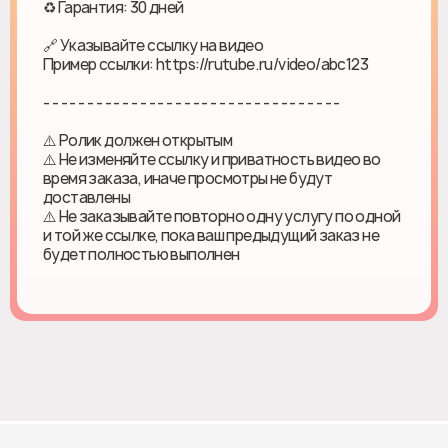
♻ Гарантия: 30 дней
🔗 Указывайте ссылку на видео
Пример ссылки: https://rutube.ru/video/abc123
- - - - - - - - - - - - - - - - - - - - - - - - - - - - - - - - - -
⚠️ Ролик должен открытым
⚠️ Не изменяйте ссылку и приватность видео во
время заказа, иначе просмотры не будут
доставлены
⚠️ Не заказывайте повторно одну услугу по одной
и той же ссылке, пока ваш предыдущий заказ не
будет полностью выполнен