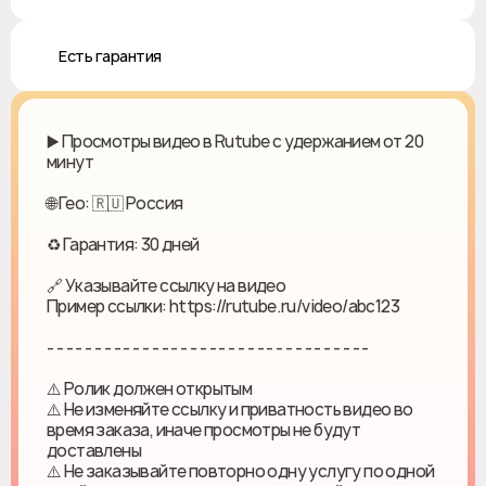
♻️ Есть гарантия
▶️ Просмотры видео в Rutube с удержанием от 20
минут
🌐 Гео: 🇷🇺 Россия
♻ Гарантия: 30 дней
🔗 Указывайте ссылку на видео
Пример ссылки: https://rutube.ru/video/abc123
- - - - - - - - - - - - - - - - - - - - - - - - - - - - - - - - - -
⚠️ Ролик должен открытым
⚠️ Не изменяйте ссылку и приватность видео во
время заказа, иначе просмотры не будут
доставлены
⚠️ Не заказывайте повторно одну услугу по одной