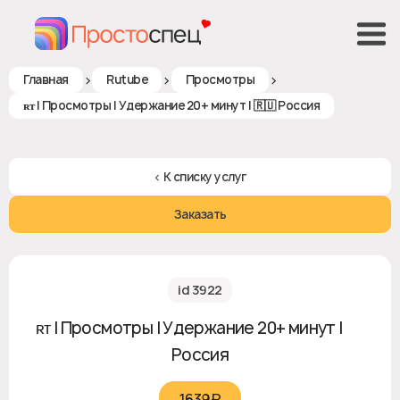
>
>
>
Главная
Rutube
Просмотры
ʀᴛ | Просмотры | Удержание 20+ минут | 🇷🇺 Россия
< К списку услуг
Заказать
id 3922
ʀᴛ | Просмотры | Удержание 20+ минут | 🇷🇺
Россия
1639₽‎