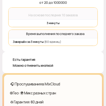
от 20 до 1000000
⌛
На основе последних 10 заказов
3 минуты
⏱️ Время выполнения последнего заказа
Завершён за 3 минуты
(60 единиц)
♻️ Есть гарантия
❎ Можно отменить кнопкой
🎧 Прослушивания в MixCloud
🌐 Гео: 🌍 Микс разных стран
♻ Гарантия: 60 дней