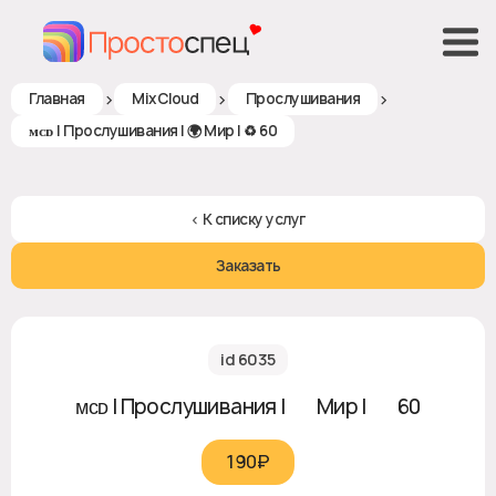
>
>
>
Главная
MixCloud
Прослушивания
ᴍᴄᴅ | Прослушивания | 🌍 Мир | ♻ 60
< К списку услуг
Заказать
id 6035
ᴍᴄᴅ | Прослушивания | 🌍 Мир | ♻ 60
190₽‎