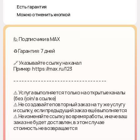
♻️ Есть гарантия
❎ Можно отменить кнопкой
🙋 Подписчики в MAX
♻ Гарантия: 7 дней
🔗 Указывайте ссылку на канал
Пример: https://max.ru/123
- - - - - - - - - - - - - - - - - - - - - - - - - - - - - - - - - -
⚠️ Услуга выполняется только на открытые каналы
(без /join/ в ссылке)
⚠️ Не создавайте повторный заказ на ту же услугу
и ссылку, если предыдущий заказ ещё выполняется
⚠️ Не изменяйте ссылку во время работы, иначе ваш
заказ не будет доставлен, в этом случае
стоимость не возвращается