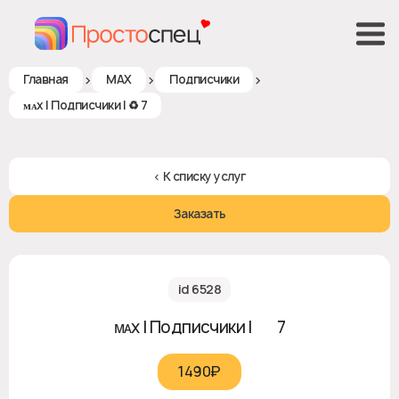
>
>
>
Главная
MAX
Подписчики
ᴍᴀx | Подписчики | ♻ 7
< К списку услуг
Заказать
id 6528
ᴍᴀx | Подписчики | ♻ 7
1490₽‎