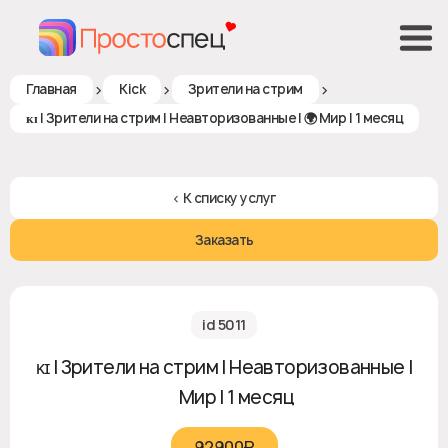
>
>
>
Главная
Kick
Зрители на стрим
ᴋɪ | Зрители на стрим | Неавторизованные | 🌍 Мир | 1 месяц
< К списку услуг
Заказать
id 5011
ᴋɪ | Зрители на стрим | Неавторизованные |
🌍 Мир | 1 месяц
92900₽‎