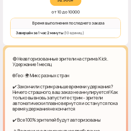
от 10 до 10000
⏱️ Время выполнения последнего заказа
Завершён за 1 час 2 минуты
(10 единиц)
🔴 Неавторизованные зрители на стрим в Kick.
Удержание 1 месяц
🌐 Гео: 🌍 Микс разных стран
✔️ Закончили стрим раньше времени удержания?
Ничего страшного, ваш заказ не аннулируется! Как
только вы вновь запустите стрим - зрители
автоматически плавно вернутся и останутся пока
время удержания не кончится
✔️ Все 100% зрителей будут авторизованы