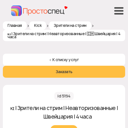
>
>
>
Главная
Kick
Зрители на стрим
ᴋɪ | Зрители на стрим | Неавторизованные | 🇨🇭 Швейцария | 4
часа
< К списку услуг
Заказать
id 5194
ᴋɪ | Зрители на стрим | Неавторизованные |
🇨🇭 Швейцария | 4 часа