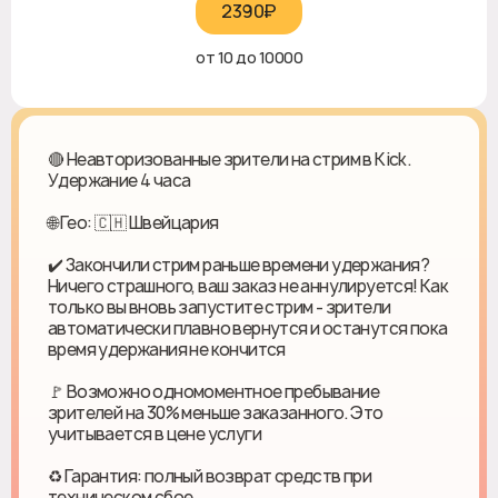
2390₽‎
от 10 до 10000
🔴 Неавторизованные зрители на стрим в Kick.
Удержание 4 часа
🌐 Гео: 🇨🇭 Швейцария
✔️ Закончили стрим раньше времени удержания?
Ничего страшного, ваш заказ не аннулируется! Как
только вы вновь запустите стрим - зрители
автоматически плавно вернутся и останутся пока
время удержания не кончится
🚩 Возможно одномоментное пребывание
зрителей на 30% меньше заказанного. Это
учитывается в цене услуги
♻ Гарантия: полный возврат средств при
техническом сбое